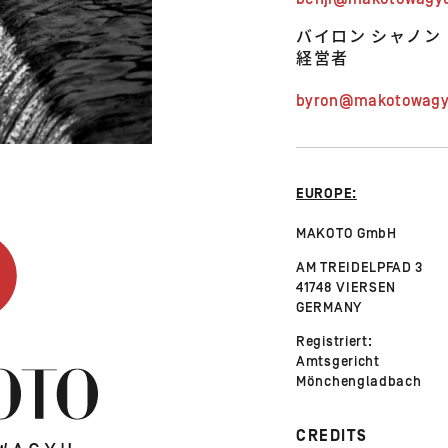
バイロン シャノン
経営者
byron@makotowag
EUROPE:
MAKOTO GmbH
AM TREIDELPFAD 3
41748 VIERSEN
GERMANY
Registriert:
Amtsgericht
Mönchengladbach
CREDITS