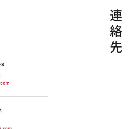
連
絡
先
ES
0
.com
ハ
u.com