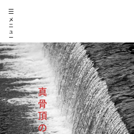
メ
ニ
ュ
ー
真
骨
頂
の