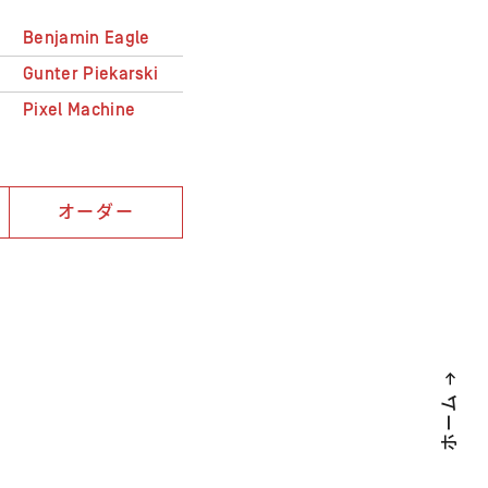
Benjamin Eagle
Gunter Piekarski
Pixel Machine
オーダー
ホーム →