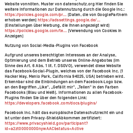
Website vonnöten. Muster von datenschutz.org Hier finden Sie
weitere Informationen zur Datennutzung durch die Google Inc.:
https://policies.google.com/pr...
(Daten, die von GooglePartnern
erhoben werden)
https://adssettings.google.de/...
(Einstellungen über Werbung, die Ihnen angezeigt wird)
https://policies.google.com/te...
(Verwendung von Cookies in
Anzeigen)
Nutzung von Social-Media-Plugins von Facebook
Aufgrund unseres berechtigten Interesses an der Analyse,
Optimierung und dem Betrieb unseres Online-Angebotes (im
Sinne des Art. 6 Abs. 1 lit. f. DSGVO), verwendet diese Website
das Facebook-Social-Plugin, welches von der Facebook Inc. (1
Hacker Way, Menlo Park, California 94025, USA) betrieben wird.
Erkennbar sind die Einbindungen an dem Facebook-Logo bzw.
an den Begriffen „Like“, „Gefällt mir“, „Teilen“ in den Farben
Facebooks (Blau und Weiß). Informationen zu allen Facebook-
Plugins finden Sie über den folgenden Link:
https://developers.facebook.com/docs/plugins/
Facebook Inc. hält das europäische Datenschutzrecht ein und
ist unter dem Privacy-ShieldAbkommen zertifiziert:
https://www.privacyshield.gov/participant?
id=a2zt0000000GnywAAC&status=Active