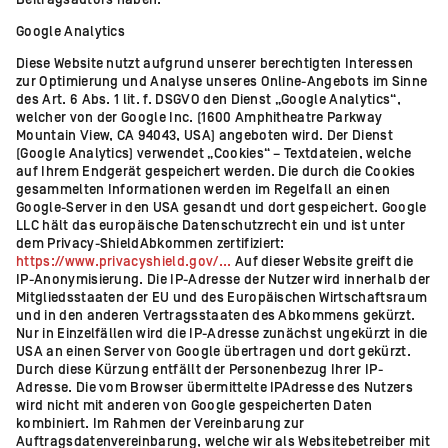
Beitragsautors haben.
Google Analytics
Diese Website nutzt aufgrund unserer berechtigten Interessen
zur Optimierung und Analyse unseres Online-Angebots im Sinne
des Art. 6 Abs. 1 lit. f. DSGVO den Dienst „Google Analytics“,
welcher von der Google Inc. (1600 Amphitheatre Parkway
Mountain View, CA 94043, USA) angeboten wird. Der Dienst
(Google Analytics) verwendet „Cookies“ – Textdateien, welche
auf Ihrem Endgerät gespeichert werden. Die durch die Cookies
gesammelten Informationen werden im Regelfall an einen
Google-Server in den USA gesandt und dort gespeichert. Google
LLC hält das europäische Datenschutzrecht ein und ist unter
dem Privacy-ShieldAbkommen zertifiziert:
https://www.privacyshield.gov/...
Auf dieser Website greift die
IP-Anonymisierung. Die IP-Adresse der Nutzer wird innerhalb der
Mitgliedsstaaten der EU und des Europäischen Wirtschaftsraum
und in den anderen Vertragsstaaten des Abkommens gekürzt.
Nur in Einzelfällen wird die IP-Adresse zunächst ungekürzt in die
USA an einen Server von Google übertragen und dort gekürzt.
Durch diese Kürzung entfällt der Personenbezug Ihrer IP-
Adresse. Die vom Browser übermittelte IPAdresse des Nutzers
wird nicht mit anderen von Google gespeicherten Daten
kombiniert. Im Rahmen der Vereinbarung zur
Auftragsdatenvereinbarung, welche wir als Websitebetreiber mit